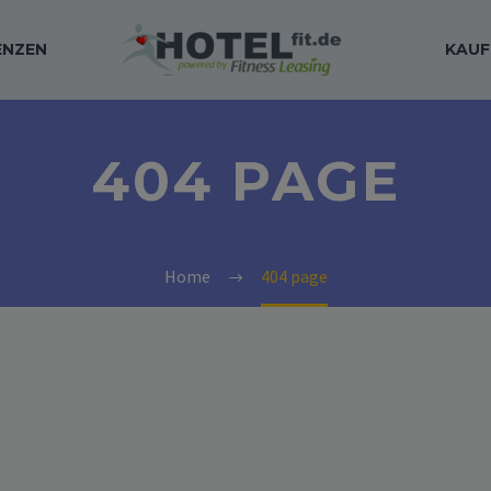
ENZEN
KAUF
404 PAGE
Home
404 page