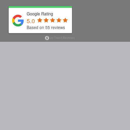
Google Rating
5.0
Based on 55 reviews
by
Trust.Reviews
BERATUNG UND VERKAUF
Telefonische Unterstützung und Beratung unter:
0049 (0) 7931 992 98 34