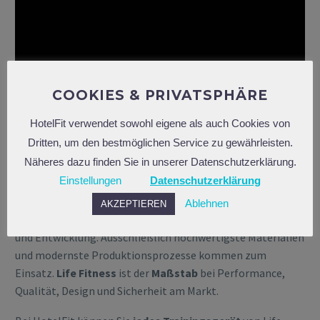
COOKIES & PRIVATSPHÄRE
HotelFit verwendet sowohl eigene als auch Cookies von
Dritten, um den bestmöglichen Service zu gewährleisten.
HIGH-TECH MADE IN USA
Näheres dazu finden Sie in unserer Datenschutzerklärung.
Einstellungen
Datenschutzerklärung
Seit mehr als 45 Jahren hat Life Fitness den Anspruch, die
besten Fitnessgeräte am Markt zu produzieren. Darum
Ablehnen
AKZEPTIEREN
investiert das Unternehmen wie kein zweites in Forschung
und Entwicklung. Ausschließlich hochwertigste Materialien
und modernste Produktionsprozesse kommen zum
Einsatz.
Life Fitness
ist der
Maßstab
bei Performance,
Qualität, Design und Sicherheit am Markt.