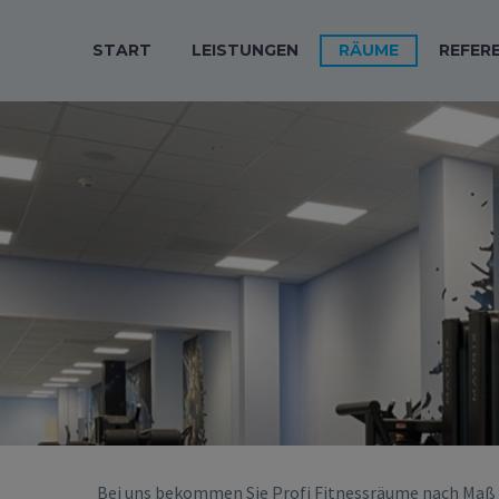
START
LEISTUNGEN
RÄUME
REFER
Bei uns bekommen Sie Profi Fitnessräume nach Maß u