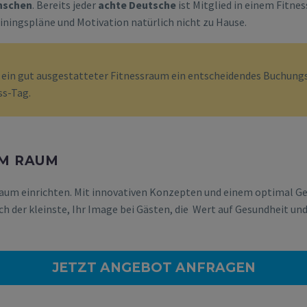
enschen
. Bereits jeder
achte Deutsche
ist Mitglied in einem Fitnes
ainingspläne und Motivation natürlich nicht zu Hause.
st ein gut ausgestatteter Fitnessraum ein entscheidendes Buchung
ss-Tag.
EM RAUM
raum einrichten. Mit innovativen Konzepten und einem optimal Ge
h der kleinste, Ihr Image bei Gästen, die Wert auf Gesundheit und
JETZT ANGEBOT ANFRAGEN