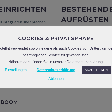
EINRICHTEN
BESTEHEND
AUFRÜSTEN
zu integrieren und sprechen
eisterte Reisende zu Ihren
Investieren Sie in hochwert
COOKIES & PRIVATSPHÄRE
waren, werden sie Sie weitere
Bewertungen in den gängigen 
ne
Geräteaufteilung
in 60%
otelFit verwendet sowohl eigene als auch Cookies von Dritten, um d
Geräte zufrieden und empfehl
-Trainingsgeräte. Integrieren
bestmöglichen Service zu gewährleisten.
Erwartungen unerfüllt? Onli
Fitness, High Intensity
Näheres dazu finden Sie in unserer Datenschutzerklärung.
Buchungsentscheidung – positi
re Gäste haben so die
werden begeistert sein.
Einstellungen
Datenschutzerklärung
AKZEPTIEREN
Gestalten Sie gemeinsam mit 
Ablehnen
S-BOOM