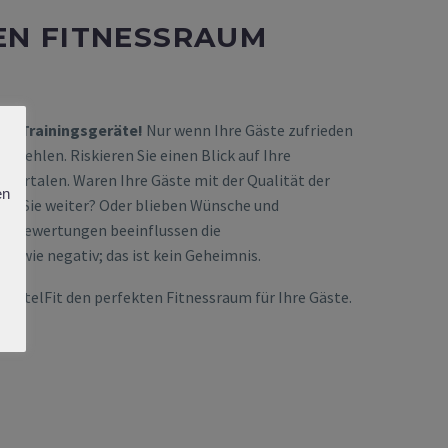
EN FITNESSRAUM
ige Trainingsgeräte!
Nur wenn Ihre Gäste zufrieden
mpfehlen. Riskieren Sie einen Blick auf Ihre
Portalen. Waren Ihre Gäste mit der Qualität der
en
en Sie weiter? Oder blieben Wünsche und
ne-Bewertungen beeinflussen die
v wie negativ; das ist kein Geheimnis.
HotelFit den perfekten Fitnessraum für Ihre Gäste.