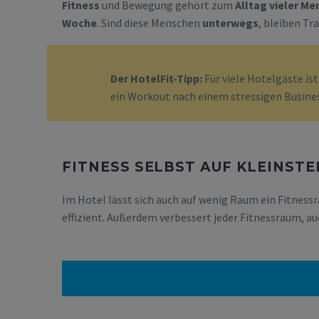
Fitness
und Bewegung gehört zum
Alltag vieler M
Woche
. Sind diese Menschen
unterwegs
, bleiben Tr
Der HotelFit-Tipp:
Für viele Hotelgäste i
ein Workout nach einem stressigen Busine
FITNESS SELBST AUF KLEINST
Im Hotel lässt sich auch auf wenig Raum ein Fitness
effizient. Außerdem verbessert jeder Fitnessraum, auc