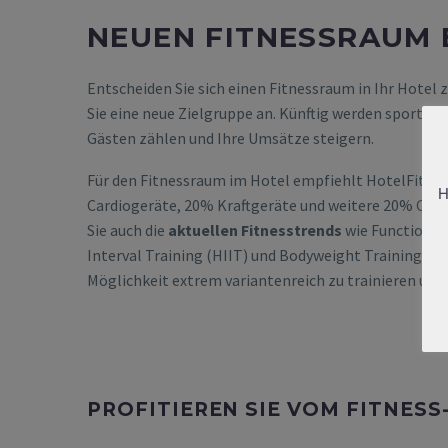
NEUEN FITNESSRAUM 
Entscheiden Sie sich einen Fitnessraum in Ihr Hotel 
Sie eine neue Zielgruppe an. Künftig werden sportbeg
Gästen zählen und Ihre Umsätze steigern.
Für den Fitnessraum im Hotel empfiehlt HotelFit ei
H
Cardiogeräte, 20% Kraftgeräte und weitere 20% Core
Sie auch die
aktuellen Fitnesstrends
wie Functional 
Interval Training (HIIT) und Bodyweight Training. Ih
Möglichkeit extrem variantenreich zu trainieren und 
PROFITIEREN SIE VOM FITNES