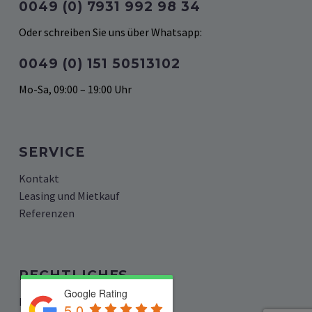
0049 (0) 7931 992 98 34
Oder schreiben Sie uns über Whatsapp:
0049 (‭0) 151 50513102‬
Mo-Sa, 09:00 – 19:00 Uhr
SERVICE
Kontakt
Leasing und Mietkauf
Referenzen
RECHTLICHES
Google Rating
Impressum
5.0