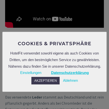
COOKIES & PRIVATSPHÄRE
BESTES HOLZ UND LEDER
HotelFit verwendet sowohl eigene als auch Cookies von
NOHrD verwendet ausschließlich
Massivholz
aus
Dritten, um den bestmöglichen Service zu gewährleisten.
nachwachsenden Beständen. So wird jedes Fitnessgerät
Näheres dazu finden Sie in unserer Datenschutzerklärung.
zum
Unikat
! Junges, glattes Vollkernholz wird verarbeitet
Einstellungen
Datenschutzerklärung
und zum Schutz geölt. Das verhindert Schmutz und Flecken.
Zur Wahl stehen verschiedene Hölzer, unter anderem
Ablehnen
AKZEPTIEREN
Kirsche, Nussbaum, Esche und Eiche.
Das verwendete
Leder
stammt aus Deutschland und ist rein
pflanzlich gegerbt. Anders als bei Chromleder ist die