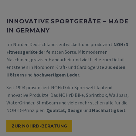
INNOVATIVE SPORTGERÄTE – MADE
IN GERMANY
Im Norden Deutschlands entwickelt und produziert
NOHrD
Fitnessgeräte
der feinsten Sorte. Mit modernen
Maschinen, präziser Handarbeit und viel Liebe zum Detail
entstehen in Nordhorn Kraft- und Cardiogeräte aus
edlen
Hölzern
und
hochwertigem Leder
.
Seit 1994 präsentiert NOHrD der Sportwelt laufend
innovative Produkte. Das NOHrD Bike, Sprintbok, Wallbars,
WaterGrinder, SlimBeam und viele mehr stehen alle für die
NOHrD-Prinzipien:
Qualität, Design
und
Nachhaltigkeit
.
ZUR NOHRD-BERATUNG