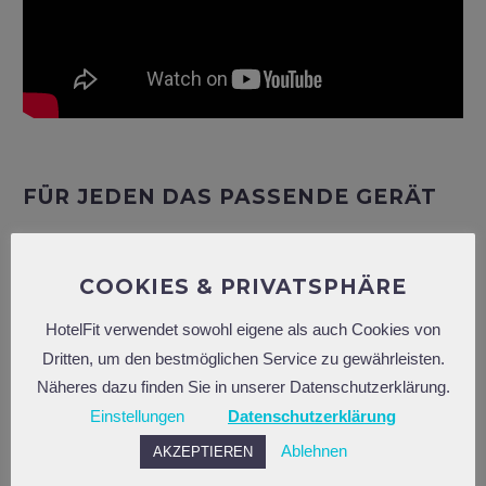
FÜR JEDEN DAS PASSENDE GERÄT
Gym80 bietet vier Produktserien für jeden
Hotelfitnessraum.
COOKIES & PRIVATSPHÄRE
SYGNUM
: Diese Serie richtet ein professionelles
HotelFit verwendet sowohl eigene als auch Cookies von
Studio komplett ein. Tolles Design und
Dritten, um den bestmöglichen Service zu gewährleisten.
wartungsarmer Betrieb überzeugen. Das Angebot
Näheres dazu finden Sie in unserer Datenschutzerklärung.
reicht von der Flachbank bis zum Rower.
Einstellungen
Datenschutzerklärung
CORE80
ist die Geräteserie für abwechslungsreiches
Ablehnen
AKZEPTIEREN
Krafttraining. Nach den neuesten Erkenntnissen der