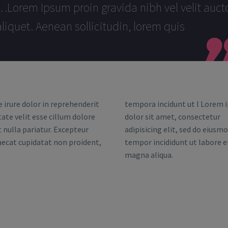
…Lorem Ipsum proin gravida nibh vel velit auct
aliquet. Aenean sollicitudin, lorem quis
e irure dolor in reprehenderit
tempora incidunt ut l Lorem 
tate velit esse cillum dolore
dolor sit amet, consectetur
t nulla pariatur. Excepteur
adipisicing elit, sed do eiusm
aecat cupidatat non proident,
tempor incididunt ut labore e
magna aliqua.