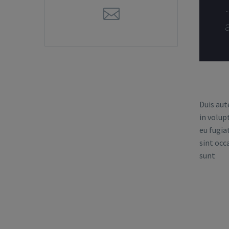
Duis aut
in volup
eu fugia
sint occ
sunt