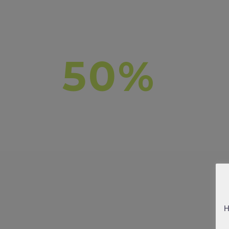
50%
O
H