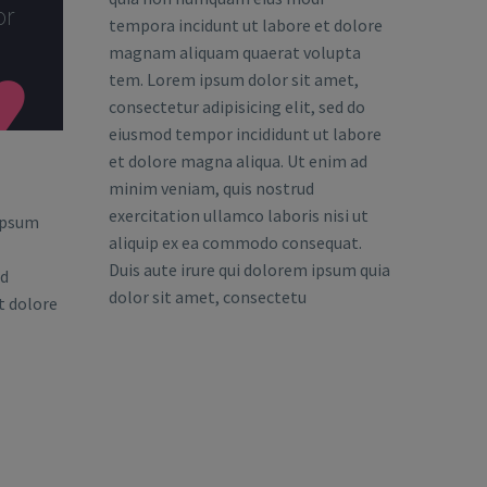
or
tempora incidunt ut labore et dolore
magnam aliquam quaerat volupta
tem. Lorem ipsum dolor sit amet,

consectetur adipisicing elit, sed do
eiusmod tempor incididunt ut labore
et dolore magna aliqua. Ut enim ad
minim veniam, quis nostrud
exercitation ullamco laboris nisi ut
ipsum
aliquip ex ea commodo consequat.
Duis aute irure qui dolorem ipsum quia
od
dolor sit amet, consectetu
t dolore