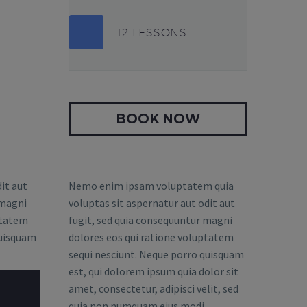
12 LESSONS
BOOK NOW
it aut
Nemo enim ipsam voluptatem quia
 magni
voluptas sit aspernatur aut odit aut
 tatem
fugit, sed quia consequuntur magni
quisquam
dolores eos qui ratione voluptatem
sequi nesciunt. Neque porro quisquam
est, qui dolorem ipsum quia dolor sit
amet, consectetur, adipisci velit, sed
quia non numquam eius modi