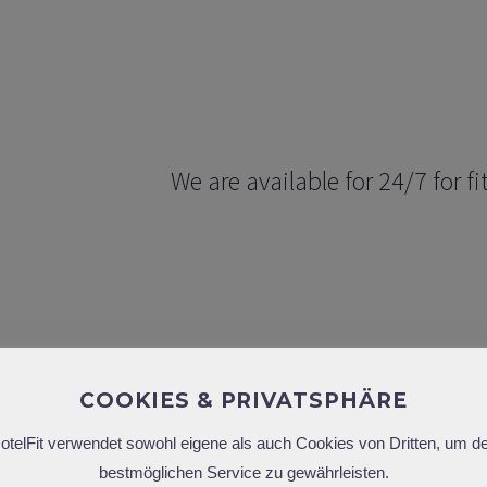
FF
FOR FITNESS AND WORK
We are available for 24/7 for fi
COOKIES & PRIVATSPHÄRE
otelFit verwendet sowohl eigene als auch Cookies von Dritten, um d
bestmöglichen Service zu gewährleisten.