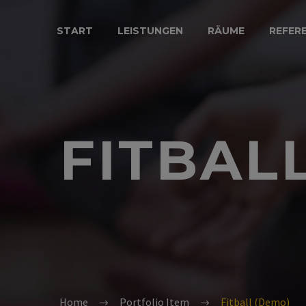
START
LEISTUNGEN
RÄUME
REFER
FITBAL
Home
Portfolio Item
Fitball (Demo)