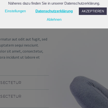
Näheres dazu finden Sie in unserer Datenschutzerklärung.
NSECTETUR
Einstellungen
Datenschutzerklärung
AKZEPTIEREN
Ablehnen
atur aut odit aut fugit, sed
uptatem sequi nesciunt.
lor sit amet, consectetur,
ra incidunt ut labore et
NSECTETUR
NSECTETUR