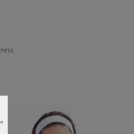
OUT
ORDER NOW
tness
en