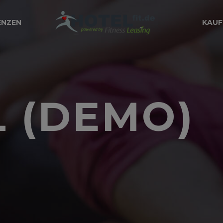
ENZEN
KAUF
L (DEMO)