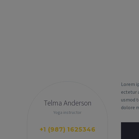
Lorem ip
ectetur a
usmod te
Telma Anderson
dolore 
Yoga instructor
+1 (987) 1625346