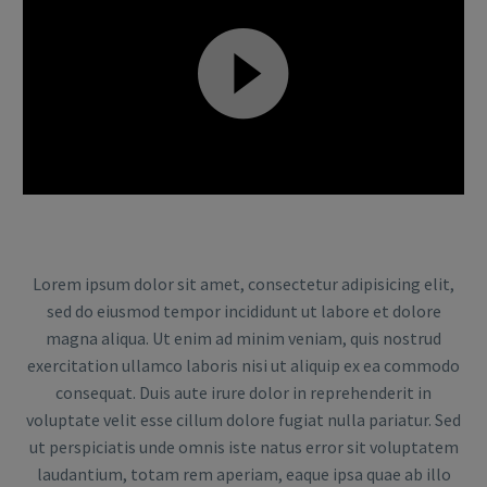
Video-
Player
Lorem ipsum dolor sit amet, consectetur adipisicing elit,
sed do eiusmod tempor incididunt ut labore et dolore
magna aliqua. Ut enim ad minim veniam, quis nostrud
exercitation ullamco laboris nisi ut aliquip ex ea commodo
consequat. Duis aute irure dolor in reprehenderit in
voluptate velit esse cillum dolore fugiat nulla pariatur. Sed
ut perspiciatis unde omnis iste natus error sit voluptatem
laudantium, totam rem aperiam, eaque ipsa quae ab illo