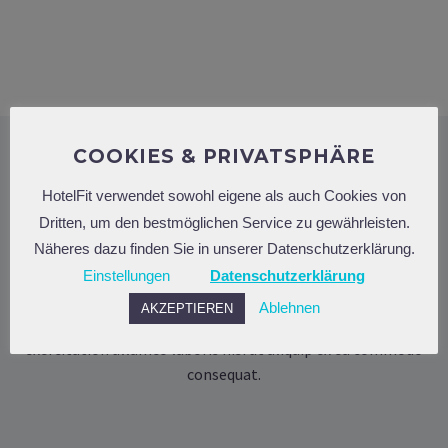
COOKIES & PRIVATSPHÄRE
HotelFit verwendet sowohl eigene als auch Cookies von
LOREM IPSUM DOLOR
Dritten, um den bestmöglichen Service zu gewährleisten.
Näheres dazu finden Sie in unserer Datenschutzerklärung.
Lorem ipsum dolor sit amet, consectetur adipisicing elit,
Einstellungen
Datenschutzerklärung
sed do eiusmod tempor incididunt ut labore et dolore
Ablehnen
AKZEPTIEREN
magna aliqua. Ut enim ad minim veniam, quis nostrud
exercitation ullamco laboris nisi ut aliquip ex ea commodo
consequat.