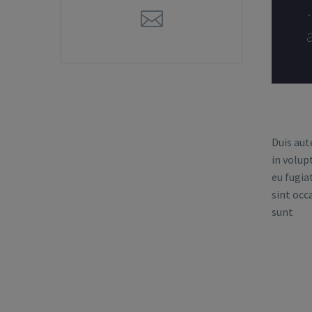
Duis aut
in volup
eu fugia
sint occ
sunt