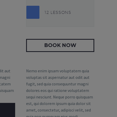
12 LESSONS
BOOK NOW
it aut
Nemo enim ipsam voluptatem quia
 magni
voluptas sit aspernatur aut odit aut
 tatem
fugit, sed quia consequuntur magni
quisquam
dolores eos qui ratione voluptatem
sequi nesciunt. Neque porro quisquam
est, qui dolorem ipsum quia dolor sit
amet, consectetur, adipisci velit, sed
quia non numquam eius modi