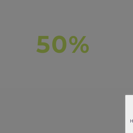
50%
O
H