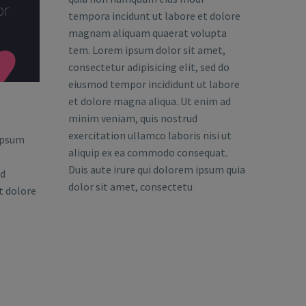
or
tempora incidunt ut labore et dolore
magnam aliquam quaerat volupta
tem. Lorem ipsum dolor sit amet,

consectetur adipisicing elit, sed do
eiusmod tempor incididunt ut labore
et dolore magna aliqua. Ut enim ad
minim veniam, quis nostrud
exercitation ullamco laboris nisi ut
ipsum
aliquip ex ea commodo consequat.
Duis aute irure qui dolorem ipsum quia
od
dolor sit amet, consectetu
t dolore