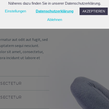
Näheres dazu finden Sie in unserer Datenschutzerklärung.
NSECTETUR
Einstellungen
Datenschutzerklärung
AKZEPTIEREN
Ablehnen
atur aut odit aut fugit, sed
uptatem sequi nesciunt.
lor sit amet, consectetur,
ra incidunt ut labore et
NSECTETUR
NSECTETUR