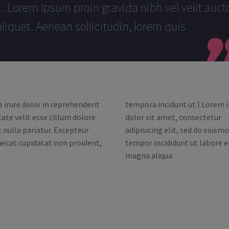
…Lorem Ipsum proin gravida nibh vel velit auct
aliquet. Aenean sollicitudin, lorem quis
e irure dolor in reprehenderit
tempora incidunt ut l Lorem 
tate velit esse cillum dolore
dolor sit amet, consectetur
t nulla pariatur. Excepteur
adipisicing elit, sed do eiusm
aecat cupidatat non proident,
tempor incididunt ut labore e
magna aliqua.