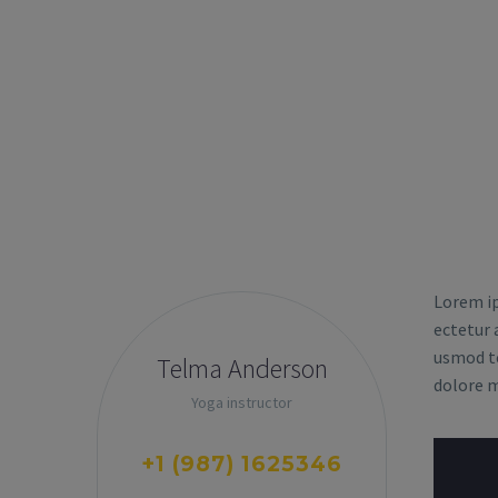
Lorem ip
ectetur a
usmod te
Telma Anderson
dolore 
Yoga instructor
+1 (987) 1625346