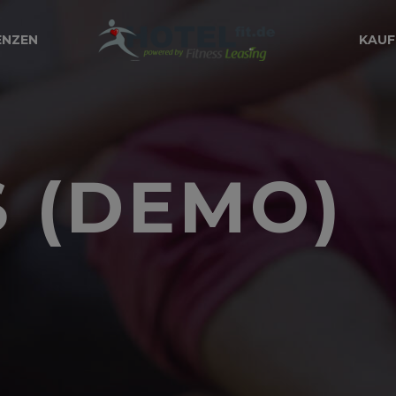
ENZEN
KAUF
S (DEMO)