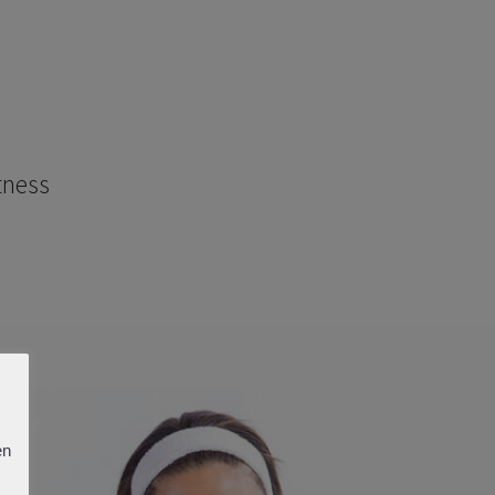
OUT
ORDER NOW
tness
en