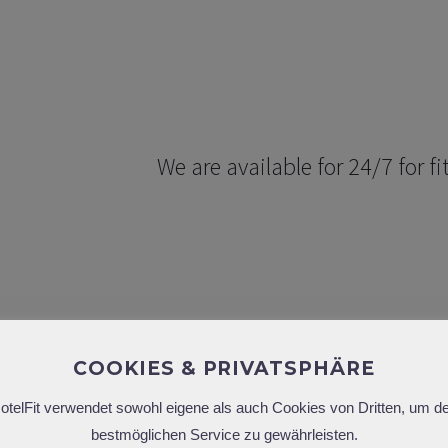
FF
FOR FITNESS AND WORK
We are available for 24/7 for fi
COOKIES & PRIVATSPHÄRE
otelFit verwendet sowohl eigene als auch Cookies von Dritten, um d
bestmöglichen Service zu gewährleisten.